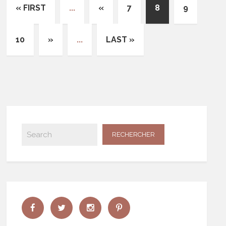
« FIRST
...
«
7
8
9
10
»
...
LAST »