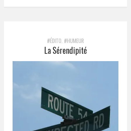
#ÉDITO
#HUMEUR
,
La Sérendipité