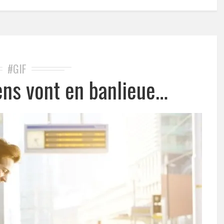
#GIF
ens vont en banlieue…