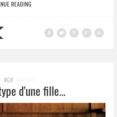
INUE READING
#GIF
type d’une fille…