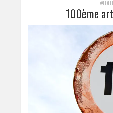
#ÉDIT
100ème arti