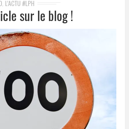
O
L'ACTU #LPH
,
cle sur le blog !