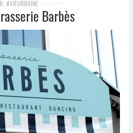
R
#VIEURBAINE
,
Brasserie Barbès