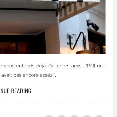
e vous entends déjà d’ici chers amis : “Pffff une
n avait pas encore assez!”…
INUE READING