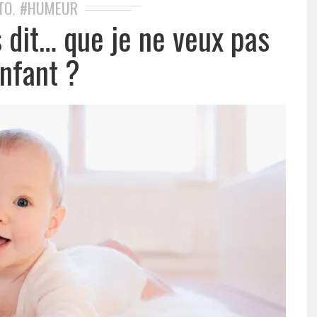
TO
#HUMEUR
,
as dit… que je ne veux pas
enfant ?