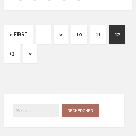
« FIRST
...
«
10
11
12
13
»