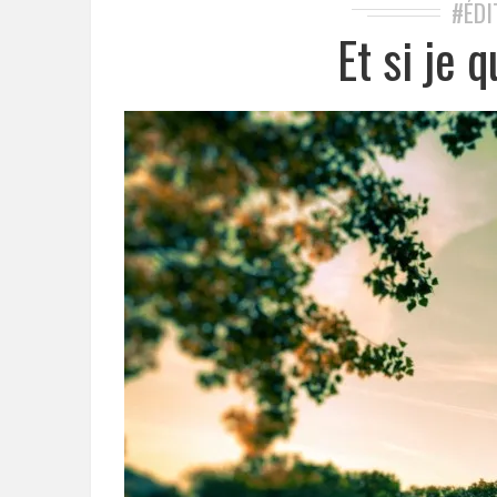
#ÉDI
Et si je q