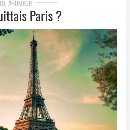
TO
#HUMEUR
,
uittais Paris ?