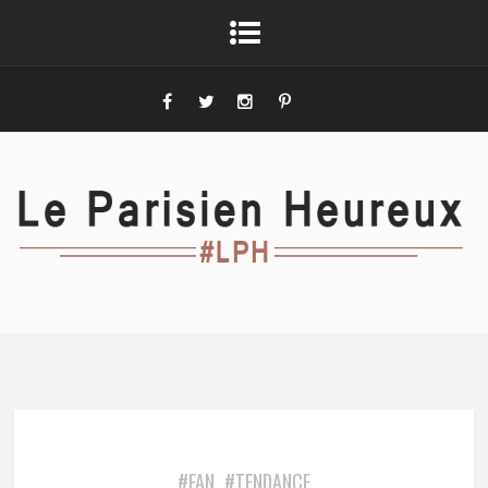
#FAN
#TENDANCE
,