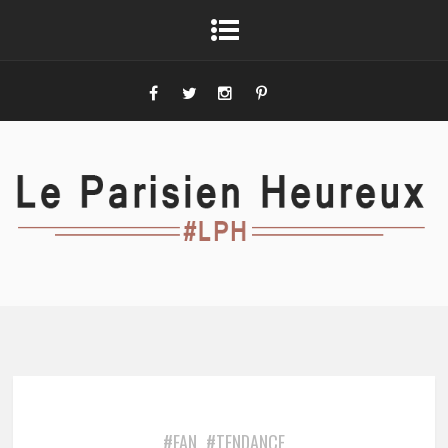
#FAN
#TENDANCE
,