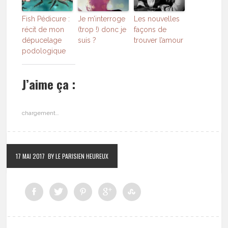
Fish Pédicure :
Je m’interroge
Les nouvelles
récit de mon
(trop !) donc je
façons de
dépucelage
suis ?
trouver l’amour
podologique
J’aime ça :
chargement…
17 MAI 2017
BY LE PARISIEN HEUREUX