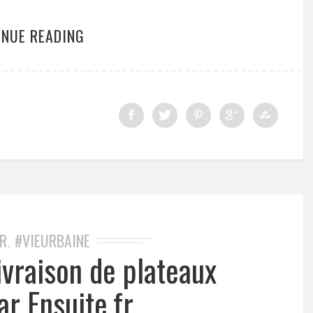
INUE READING
R
#VIEURBAINE
,
ivraison de plateaux
ar Ensuite.fr