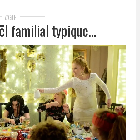
#GIF
ël familial typique…