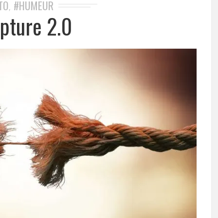
TO
#HUMEUR
,
upture 2.0