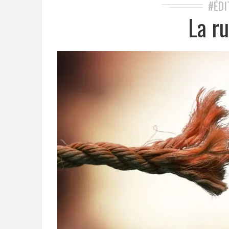
#ÉDI
La r