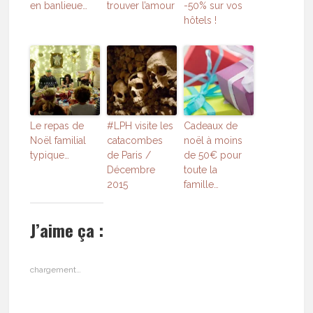
en banlieue…
trouver l’amour
-50% sur vos
hôtels !
Le repas de
#LPH visite les
Cadeaux de
Noël familial
catacombes
noël à moins
typique…
de Paris /
de 50€ pour
Décembre
toute la
2015
famille…
J’aime ça :
chargement…