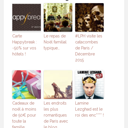
Carte
Le repas de
#LPH visite les
Happybreak :
Noël familial
catacombes
-50% sur vos
typique…
de Paris /
hôtels !
Décembre
2015
Cadeaux de
Les endroits
Lamine
noël à moins
les plus
Lezghad est le
de 50€ pour
romantiques
roi des enc**** !
toute la
de Paris avec
famille…
le blog