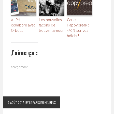
#LPH
Les nouvelles
Carte
collabore avec
façons de
Happybreak :
Orbout !
trouver l’amour
-50% sur vos
hôtels !
J’aime ça :
chargement…
3 AOÛT 2017
BY LE PARISIEN HEUREUX