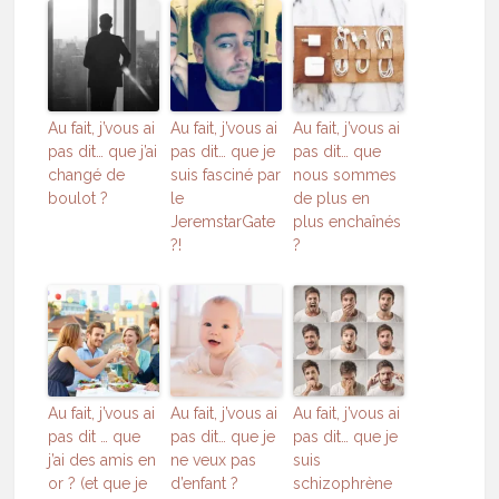
Au fait, j’vous ai
Au fait, j’vous ai
Au fait, j’vous ai
pas dit… que j’ai
pas dit… que je
pas dit… que
changé de
suis fasciné par
nous sommes
boulot ?
le
de plus en
JeremstarGate
plus enchaînés
?!
?
Au fait, j’vous ai
Au fait, j’vous ai
Au fait, j’vous ai
pas dit … que
pas dit… que je
pas dit… que je
j’ai des amis en
ne veux pas
suis
or ? (et que je
d’enfant ?
schizophrène